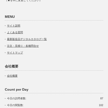
（★を＠に変更してください）
MENU
サイト説明
よくある質問
最新販促品デジタルカタログ一覧
注文・見積り・各種問合せ
サイトマップ
会社概要
会社概要
Count per Day
今日の訪問者数:
87
今日の閲覧数:
102